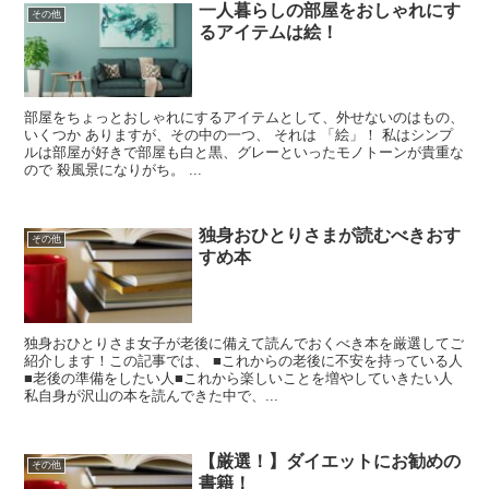
一人暮らしの部屋をおしゃれにす
その他
るアイテムは絵！
部屋をちょっとおしゃれにするアイテムとして、外せないのはもの、
いくつか ありますが、その中の一つ、 それは 「絵」！ 私はシンプ
ルは部屋が好きで部屋も白と黒、グレーといったモノトーンが貴重な
ので 殺風景になりがち。 ...
独身おひとりさまが読むべきおす
その他
すめ本
独身おひとりさま女子が老後に備えて読んでおくべき本を厳選してご
紹介します！この記事では、 ■これからの老後に不安を持っている人
■老後の準備をしたい人■これから楽しいことを増やしていきたい人
私自身が沢山の本を読んできた中で、...
【厳選！】ダイエットにお勧めの
その他
書籍！